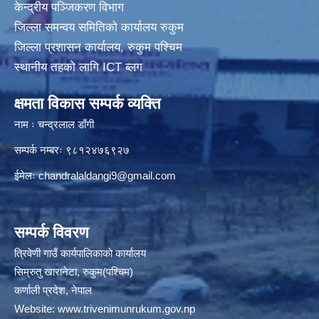
केन्द्रीय पञ्जिकरण विभाग
जिल्ला समन्वय समितिको कार्यालय रुकुम
जिल्ला प्रशासन कार्यालय, रुकुम पश्चिम
स्थानीय तहको लागि ICT ब्लग
क्षमता विकास सम्पर्क व्यक्ति
नाम ः चन्द्रलाल डाँगी
सम्पर्क नम्बरः ९८१२४७६९२७
ईमेलः
chandralaldangi9@gmail.com
सम्पर्क विवरण
त्रिवेणी गाउँ कार्यपालिकाकाे कार्यालय
सिम्रुतु खारानेटा, रुकुम(पश्‍चिम)
कर्णाली प्रदेश, नेपाल
Website:
www.trivenimunrukum.gov.np