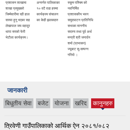
प्रशासन शाखामा
अन्तर्गत पालिकाका
रुकुम पश्चिम को
शाखा प्रमुखको
१० वटै वडा हरुमा
नवनिर्मित
जिम्मेवारीमा रही हाल
कार्यक्रम संचालन
प्रशासकीय भवन
सरुवा हुनु भएका सह
का केही झलकहरु
समुदघाटन प्रतिनिधि
लेखापाल जय वहादुर
सभाका माननीय
थापा सरको फेरी
सदस्य तथा पूर्व अर्थ
भेटौला कार्यक्रम।
मन्त्री श्री जनार्दन
शर्मा (प्रभाकर)
ज्यूबाट सु-सम्पन्न
गरियो ।
जानकारी
बिधुतीय सेवा
बजेट
याेजना
खरिद
कानुनहरु
(active
tab)
त्रिवेणी गाउँपालिकाको आर्थिक ऐन २०८१/०८२