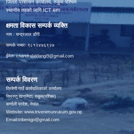
जिल्ला प्रशासन कार्यालय, रुकुम पश्चिम
स्थानीय तहको लागि ICT ब्लग
क्षमता विकास सम्पर्क व्यक्ति
नाम ः चन्द्रलाल डाँगी
सम्पर्क नम्बरः ९८१२४७६९२७
ईमेलः
chandralaldangi9@gmail.com
सम्पर्क विवरण
त्रिवेणी गाउँ कार्यपालिकाकाे कार्यालय
सिम्रुतु खारानेटा, रुकुम(पश्‍चिम)
कर्णाली प्रदेश, नेपाल
Website:
www.trivenimunrukum.gov.np
Email:
tribenigp@gmail.com