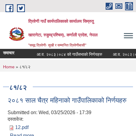
Skip to main content
त्रिवेणी गाउँ कार्यपालिकाको कार्यालय सिम्रुतु
खारानेटा, रुकुम(पश्‍चिम), कर्णाली प्रदेश, नेपाल
"समृद्व त्रिवेणीः सुखी र सम्मानित त्रिवेणीबासी"
समाचार
आ.व. २०८३।०८४ को गाउँसभाको निर्णयहरु
आ.व. २०८२।०८३ को
You are here
Home
» ८१/८२
८१/८२
२०८१ साल चैत्र महिनाको गाउँपालिकाको निर्णयहरु
Submitted on:
Wed, 03/25/2026 - 17:39
दस्तावेज:
12.pdf
Read more
about २०८१ साल चैत्र महिनाको गाउँपालिकाको निर्णयहरु