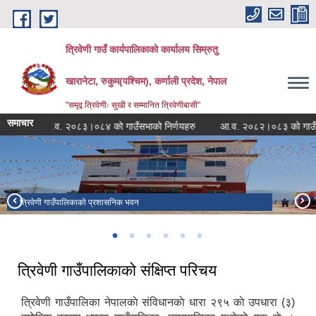
Skip to main content
त्रिवेणी गाउँ कार्यपालिकाको कार्यालय सिम्रुतु
खारानेटा, रुकुम(पश्‍चिम), कर्णाली प्रदेश, नेपाल
"समृद्व त्रिवेणीः सुखी र सम्मानित त्रिवेणीबासी"
समाचार
आ.व. २०८३।०८४ को गाउँसभाको निर्णयहरु
आ.व. २०८२।०८३ को गाउँसभाको हि
त्रिवेणी गाउँपालिकाको प्रशासनिक भवन
दहबाङ्ग पर्यटकीय क्षेत्र
छैटौँ गाउँसभाको झलकहरु
राजकाेट धार्मिक मन्दिर वडा नं.७
त्रिवेणी गाउँपालिका वडा नं. ६ मा रहेको नाईट भिजन सहितको हेलिप्याड
त्रिवेणी गाउँपालिकाकाे संक्षिप्त परिचय
त्रिवेणी गाउँपालिका नेपालकाे संविधानकाे धारा २९५ काे उपधारा (३)