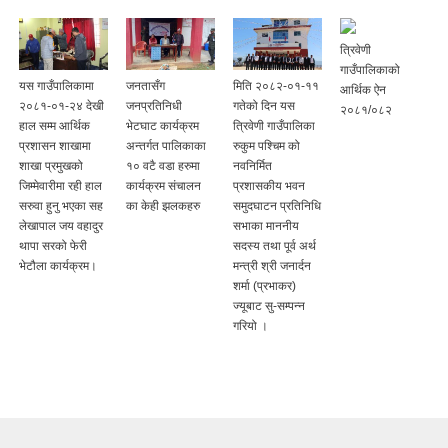
त्रिवेणी
गाउँपालिकाको
यस गाउँपालिकामा
जनतासँग
मिति २०८२-०१-११
आर्थिक ऐन
२०८१-०१-२४ देखी
जनप्रतिनिधी
गतेको दिन यस
२०८१/०८२
हाल सम्म आर्थिक
भेटघाट कार्यक्रम
त्रिवेणी गाउँपालिका
प्रशासन शाखामा
अन्तर्गत पालिकाका
रुकुम पश्चिम को
शाखा प्रमुखको
१० वटै वडा हरुमा
नवनिर्मित
जिम्मेवारीमा रही हाल
कार्यक्रम संचालन
प्रशासकीय भवन
सरुवा हुनु भएका सह
का केही झलकहरु
समुदघाटन प्रतिनिधि
लेखापाल जय वहादुर
सभाका माननीय
थापा सरको फेरी
सदस्य तथा पूर्व अर्थ
भेटौला कार्यक्रम।
मन्त्री श्री जनार्दन
शर्मा (प्रभाकर)
ज्यूबाट सु-सम्पन्न
गरियो ।