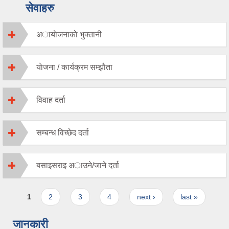
सेवाहरु
अायाेजनाकाे भुक्तानी
याेजना / कार्यक्रम सम्झाैता
विवाह दर्ता
सम्बन्ध विच्छेद दर्ता
बसाइसराइ अाउने/जाने दर्ता
Pages
1
2
3
4
next ›
last »
जानकारी