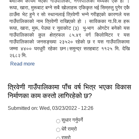
बमाेजिम कायम भएका गाउँपालिका, नगरपालिका मध्येकाे एक हाे ।
रूघा, खारा, मुरूबाट बग्ने सबै खाेलाहरू एकिकृत भई सिम्रुतु पुगेर एकै
ठाउँमा भेट हुने र साे स्थानलाई त्रिवेणी भन्ने गरीइएकाे कारणले यस
गाउँपालिकाकाे नाम त्रिवेणी राखिएकाे हाे । साविकका गा.वि.स हरू
रूघा, खारा, मुरू, पेउघा र नुवाकाेट (३) भु-भाग ओगटेर बनेकाे यस
गाउँपालिकाकाे कुल क्षेत्रफल ८५.४९ वर्ग किलाेमिटर र यस
गाउँपालिकाकाे जनसङ्ख्या २३५२० रहेकाे छ र यस गाउँपालिकामा
जम्मा ४४०० घरधुरी रहेका छन।समुन्द्र सतहबाट ११२५ मि. देखि
२६८२ मि.
Read more
about त्रिवेणी गाउँपालिकाकाे संक्षिप्त परिचय
त्रिवेणी गाउँपालिकामा पाँच वर्ष भित्र भएका विकास
निर्माणका काम कस्तो लागिरहेको छ?
Submitted on:
Wed, 03/23/2022 - 12:26
Choices
सुधार गर्नुपर्ने
धेरै राम्रो
राम्रो