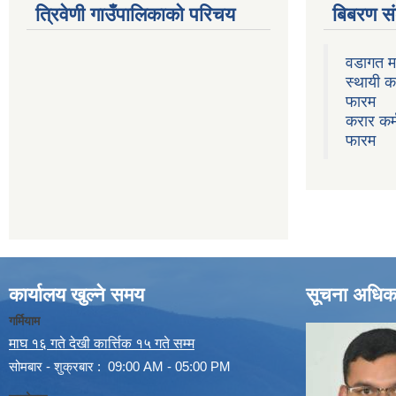
त्रिवेणी गाउँपालिकाको परिचय
बिबरण 
वडागत म
स्थायी क
फारम
करार कर्
फारम
कार्यालय खुल्ने समय
सूचना अधिक
गर्मियाम
माघ १६ गते देखी कार्त्तिक १५ गते सम्म
सोमबार - शुक्रबार : 09:00 AM - 05:00 PM