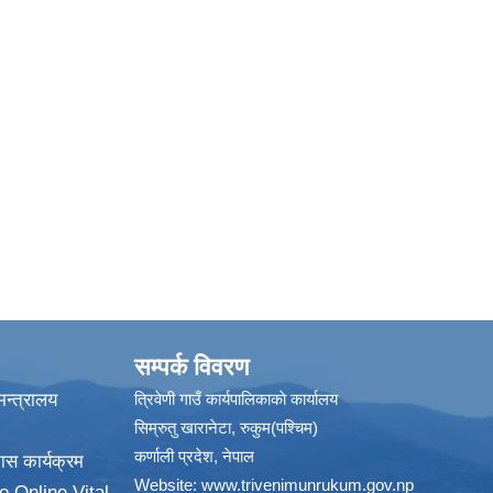
सम्पर्क विवरण
न्त्रालय
त्रिवेणी गाउँ कार्यपालिकाकाे कार्यालय
सिम्रुतु खारानेटा, रुकुम(पश्‍चिम)
कर्णाली प्रदेश, नेपाल
ास कार्यक्रम
Website:
www.trivenimunrukum.gov.np
o Online Vital