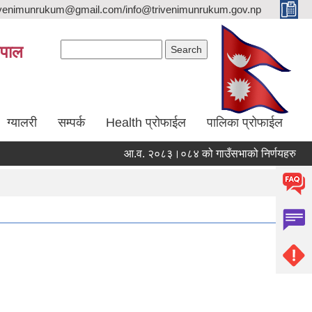
trivenimunrukum@gmail.com/info@trivenimunrukum.gov.np
Search form
Search
ेपाल
ग्यालरी
सम्पर्क
Health प्रोफाईल
पालिका प्रोफाईल
आ.व. २०८३।०८४ को गाउँसभाको निर्णयहरु
आ.व