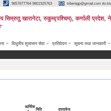
9857877764 9801925763
tribenigp@gmail.com ito.
य सिम्रुतु खारानेटा, रुकुम(पश्‍चिम), कर्णाली प्रदेश, न
ी"
जना
विधुतीय शुसासन सेवा
प्रतिवेदन
सूचना तथा जानकारी
आर्थिक
मिति
दस्तावेज