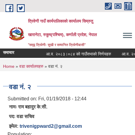
Skip to main content
त्रिवेणी गाउँ कार्यपालिकाको कार्यालय सिम्रुतु
खारानेटा, रुकुम(पश्‍चिम), कर्णाली प्रदेश, नेपाल
"समृद्व त्रिवेणीः सुखी र सम्मानित त्रिवेणीबासी"
समाचार
आ.व. २०८३।०८४ को गाउँसभाको निर्णयहरु
आ.व. २०८२।०
You are here
Home
»
वडा कार्यालयहरु
» वडा नं. २
वडा नं. २
Submitted on:
Fri, 01/19/2018 - 12:44
नामः राम बहादुर के.सी.
पदः वडा सचिव
इमेल:
trivenigpward2@gmail.com
Population: