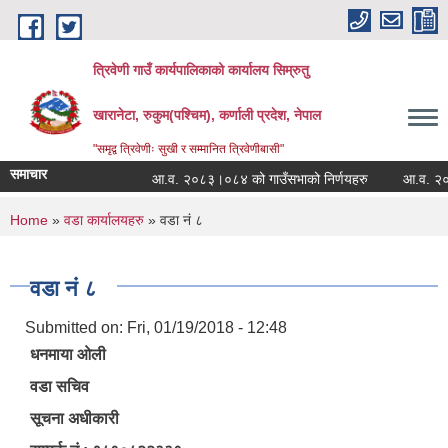
Skip to main content
त्रिवेणी गाउँ कार्यपालिकाको कार्यालय सिम्रुतु
खारानेटा, रुकुम(पश्‍चिम), कर्णाली प्रदेश, नेपाल
"समृद्व त्रिवेणीः सुखी र सम्मानित त्रिवेणीबासी"
समाचार
आ.व. २०८३।०८४ को गाउँसभाको निर्णयहरु
आ.व. २०८२।०८
You are here
Home
»
वडा कार्यालयहरु
» वडा नं ८
वडा नं ८
Submitted on:
Fri, 01/19/2018 - 12:48
धनमाया ओली
वडा सचिव
सूचना अधीकारी