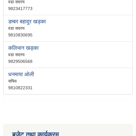
वडा सदस्य
9823417773
डम्बर बहादुर खड्का
वडा सदस्य
9810830695
कलिभान खड्का
वडा सदस्य
9829506568
धनमाया ओली
सचिव
9810822331
बजेट तथा कार्यक्रम