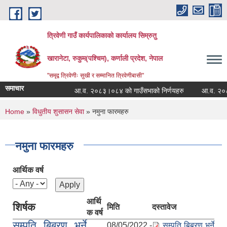
Skip to main content
त्रिवेणी गाउँ कार्यपालिकाको कार्यालय सिम्रुतु
खारानेटा, रुकुम(पश्‍चिम), कर्णाली प्रदेश, नेपाल
"समृद्व त्रिवेणीः सुखी र सम्मानित त्रिवेणीबासी"
समाचार
आ.व. २०८३।०८४ को गाउँसभाको निर्णयहरु
आ.व. २०८२।०८
You are here
Home
»
विधुतीय शुसासन सेवा
» नमुना फारमहरु
नमुना फारमहरु
आर्थिक वर्ष
आर्थि
शिर्षक
मिति
दस्तावेज
क वर्ष
सम्पति बिबरण भर्ने
08/05/2022 -
सम्पति बिबरण भर्ने