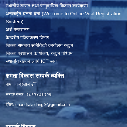
स्थानीय शासन तथा सामुदायिक विकास कार्यक्रम
अनलाईन घटना दर्ता (Welcome to Online Vital Registration
System)
अर्थ मन्त्रालय
केन्द्रीय पञ्जिकरण विभाग
जिल्ला समन्वय समितिको कार्यालय रुकुम
जिल्ला प्रशासन कार्यालय, रुकुम पश्चिम
स्थानीय तहको लागि ICT ब्लग
क्षमता विकास सम्पर्क व्यक्ति
नाम ः चन्द्रलाल डाँगी
सम्पर्क नम्बरः ९८१२४७६९२७
ईमेलः
chandralaldangi9@gmail.com