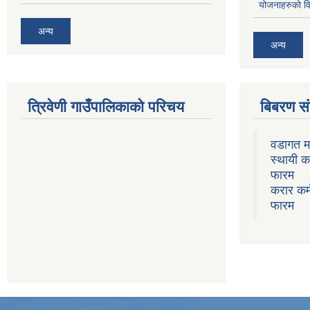
योजनाहरुको व
अन्य
अन्य
त्रिवेणी गाउँपालिकाको परिचय
बिबरण 
वडागत म
स्थायी क
फारम
करार कर्
फारम