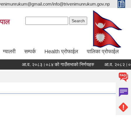
trivenimunrukum@gmail.com/info@trivenimunrukum.gov.np
Search form
Search
ेपाल
ग्यालरी
सम्पर्क
Health प्रोफाईल
पालिका प्रोफाईल
आ.व. २०८३।०८४ को गाउँसभाको निर्णयहरु
आ.व. २०८२।०८३ को गा