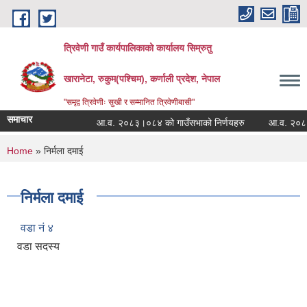
Skip to main content
त्रिवेणी गाउँ कार्यपालिकाको कार्यालय सिम्रुतु
खारानेटा, रुकुम(पश्‍चिम), कर्णाली प्रदेश, नेपाल
"समृद्व त्रिवेणीः सुखी र सम्मानित त्रिवेणीबासी"
समाचार
आ.व. २०८३।०८४ को गाउँसभाको निर्णयहरु
आ.व. २०८२।०८३
You are here
Home
» निर्मला दमाई
निर्मला दमाई
वडा नं ४
वडा सदस्य