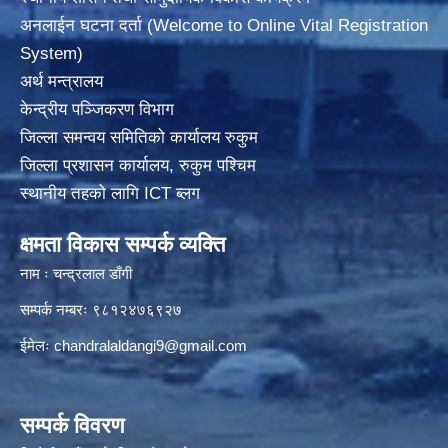
अनलाईन घटना दर्ता (Welcome to Online Vital Registration
System)
अर्थ मन्त्रालय
केन्द्रीय पञ्जिकरण विभाग
जिल्ला समन्वय समितिको कार्यालय रुकुम
जिल्ला प्रशासन कार्यालय, रुकुम पश्चिम
स्थानीय तहको लागि ICT ब्लग
क्षमता विकास सम्पर्क व्यक्ति
नाम ः चन्द्रलाल डाँगी
सम्पर्क नम्बरः ९८१२४७६९२७
ईमेलः
chandralaldangi9@gmail.com
सम्पर्क विवरण