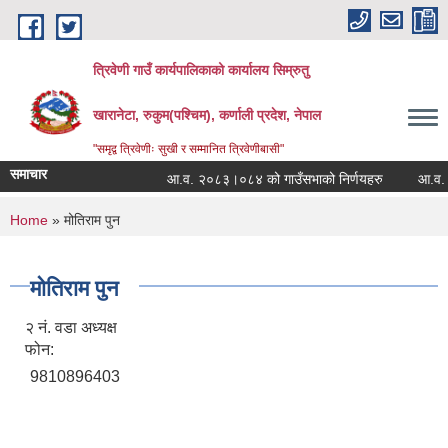
Skip to main content
त्रिवेणी गाउँ कार्यपालिकाको कार्यालय सिम्रुतु
खारानेटा, रुकुम(पश्‍चिम), कर्णाली प्रदेश, नेपाल
"समृद्व त्रिवेणीः सुखी र सम्मानित त्रिवेणीबासी"
समाचार
आ.व. २०८३।०८४ को गाउँसभाको निर्णयहरु
आ.व. २०८२
You are here
Home
» मोतिराम पुन
मोतिराम पुन
२ नं. वडा अध्यक्ष
फोन:
9810896403