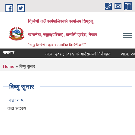
Skip to main content
त्रिवेणी गाउँ कार्यपालिकाको कार्यालय सिम्रुतु
खारानेटा, रुकुम(पश्‍चिम), कर्णाली प्रदेश, नेपाल
"समृद्व त्रिवेणीः सुखी र सम्मानित त्रिवेणीबासी"
समाचार
आ.व. २०८३।०८४ को गाउँसभाको निर्णयहरु
आ.व. २०८२।०८
You are here
Home
» विष्‍णु सुनार
विष्‍णु सुनार
वडा नं ५
वडा सदस्य