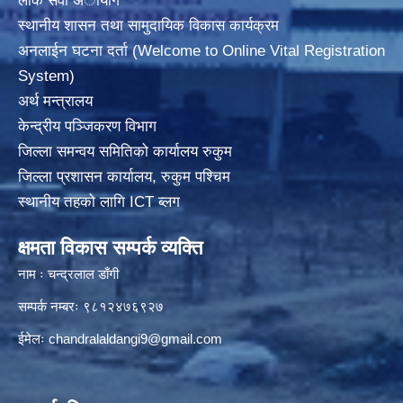
लोक सेवा अायाेग
स्थानीय शासन तथा सामुदायिक विकास कार्यक्रम
अनलाईन घटना दर्ता (Welcome to Online Vital Registration
System)
अर्थ मन्त्रालय
केन्द्रीय पञ्जिकरण विभाग
जिल्ला समन्वय समितिको कार्यालय रुकुम
जिल्ला प्रशासन कार्यालय, रुकुम पश्चिम
स्थानीय तहको लागि ICT ब्लग
क्षमता विकास सम्पर्क व्यक्ति
नाम ः चन्द्रलाल डाँगी
सम्पर्क नम्बरः ९८१२४७६९२७
ईमेलः
chandralaldangi9@gmail.com