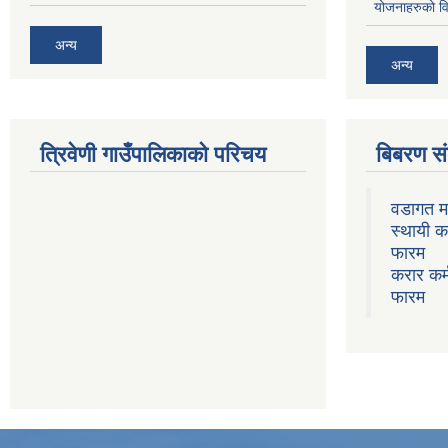
योजनाहरुको व
अन्य
अन्य
त्रिवेणी गाउँपालिकाको परिचय
बिबरण 
वडागत म
स्थायी क
फारम
करार कर्
फारम