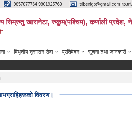
9857877764 9801925763
tribenigp@gmail.com ito.
य सिम्रुतु खारानेटा, रुकुम(पश्‍चिम), कर्णाली प्रदेश, न
ी"
जना
विधुतीय शुसासन सेवा
प्रतिवेदन
सूचना तथा जानकारी
ण।
ा लाभग्राहिहरूकाे विवरण।