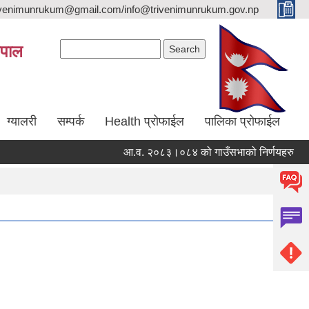
trivenimunrukum@gmail.com/info@trivenimunrukum.gov.np
Search form
Search
ेपाल
ग्यालरी
सम्पर्क
Health प्रोफाईल
पालिका प्रोफाईल
आ.व. २०८३।०८४ को गाउँसभाको निर्णयहरु
आ.व