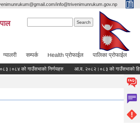
trivenimunrukum@gmail.com/info@trivenimunrukum.gov.np
Search form
Search
ेपाल
ग्यालरी
सम्पर्क
Health प्रोफाईल
पालिका प्रोफाईल
आ.व. २०८३।०८४ को गाउँसभाको निर्णयहरु
आ.व. २०८२।०८३ को गाउँसभाको हिउँदे अध