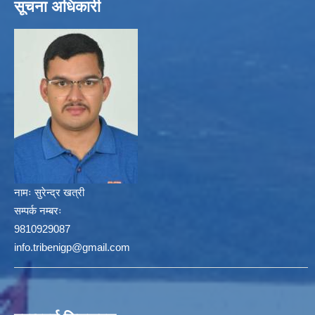
सूचना अधिकारी
नामः
सुरेन्द्र खत्री
सम्पर्क नम्बरः
9810929087
info.tribenigp@gmail.com