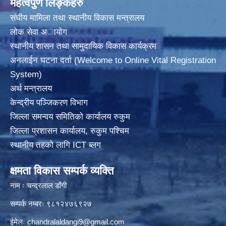
महत्वपुर्ण लिङ्कहरु
संघीय मामिला तथा स्थानीय विकास मन्त्रालय
लोक सेवा अायाेग
स्थानीय शासन तथा सामुदायिक विकास कार्यक्रम
अनलाईन घटना दर्ता (Welcome to Online Vital Registration
System)
अर्थ मन्त्रालय
केन्द्रीय पञ्जिकरण विभाग
जिल्ला समन्वय समितिको कार्यालय रुकुम
जिल्ला प्रशासन कार्यालय, रुकुम पश्चिम
स्थानीय तहको लागि ICT ब्लग
क्षमता विकास सम्पर्क व्यक्ति
नाम ः चन्द्रलाल डाँगी
सम्पर्क नम्बरः ९८१२४७६९२७
ईमेलः
chandralaldangi9@gmail.com