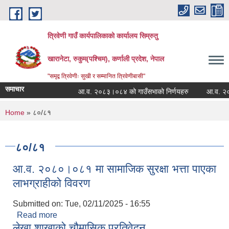
Skip to main content
त्रिवेणी गाउँ कार्यपालिकाको कार्यालय सिम्रुतु
खारानेटा, रुकुम(पश्‍चिम), कर्णाली प्रदेश, नेपाल
"समृद्व त्रिवेणीः सुखी र सम्मानित त्रिवेणीबासी"
समाचार
आ.व. २०८३।०८४ को गाउँसभाको निर्णयहरु
आ.व. २०८२।०
You are here
Home
» ८०/८१
८०/८१
आ.व. २०८०।०८१ मा सामाजिक सुरक्षा भत्ता पाएका
लाभग्राहीको विवरण
Submitted on:
Tue, 02/11/2025 - 16:55
Read more
about आ.व. २०८०।०८१ मा सामाजिक सुरक्षा भत्ता पाएका
लेखा शाखाको चौमासिक प्रतिवेदन
लाभग्राहीको विवरण