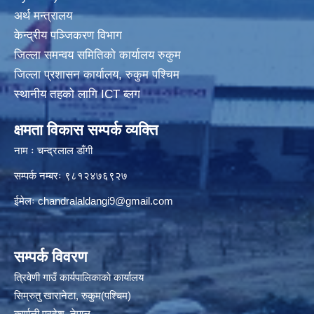
अर्थ मन्त्रालय
केन्द्रीय पञ्जिकरण विभाग
जिल्ला समन्वय समितिको कार्यालय रुकुम
जिल्ला प्रशासन कार्यालय, रुकुम पश्चिम
स्थानीय तहको लागि ICT ब्लग
क्षमता विकास सम्पर्क व्यक्ति
नाम ः चन्द्रलाल डाँगी
सम्पर्क नम्बरः ९८१२४७६९२७
ईमेलः
chandralaldangi9@gmail.com
सम्पर्क विवरण
त्रिवेणी गाउँ कार्यपालिकाकाे कार्यालय
सिम्रुतु खारानेटा, रुकुम(पश्‍चिम)
कर्णाली प्रदेश, नेपाल