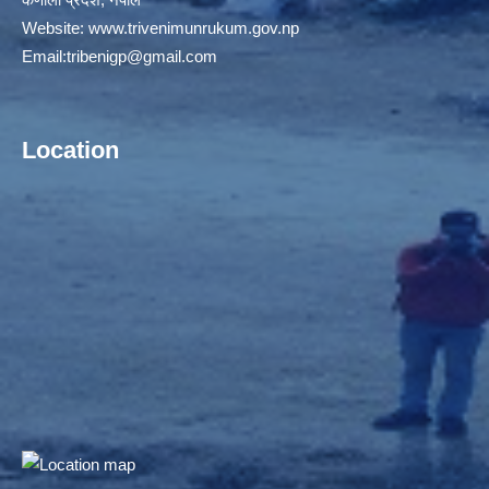
Website:
www.trivenimunrukum.gov.np
Email:
tribenigp@gmail.com
Location