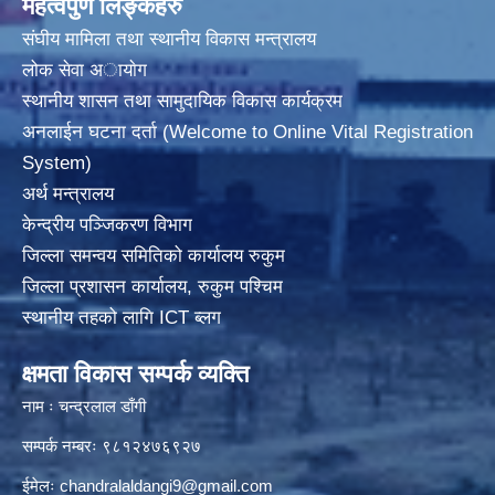
महत्वपुर्ण लिङ्कहरु
संघीय मामिला तथा स्थानीय विकास मन्त्रालय
लोक सेवा अायाेग
स्थानीय शासन तथा सामुदायिक विकास कार्यक्रम
अनलाईन घटना दर्ता (Welcome to Online Vital Registration
System)
अर्थ मन्त्रालय
केन्द्रीय पञ्जिकरण विभाग
जिल्ला समन्वय समितिको कार्यालय रुकुम
जिल्ला प्रशासन कार्यालय, रुकुम पश्चिम
स्थानीय तहको लागि ICT ब्लग
क्षमता विकास सम्पर्क व्यक्ति
नाम ः चन्द्रलाल डाँगी
सम्पर्क नम्बरः ९८१२४७६९२७
ईमेलः
chandralaldangi9@gmail.com