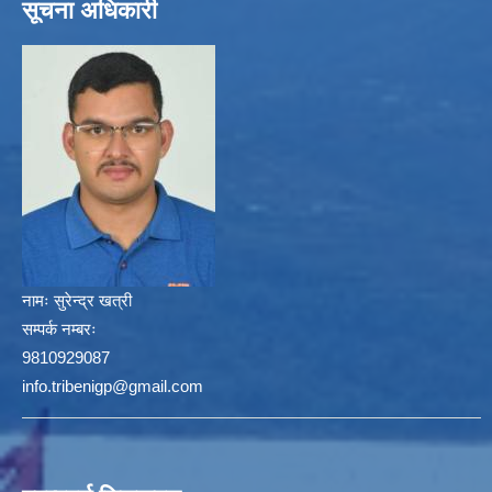
सूचना अधिकारी
नामः
सुरेन्द्र खत्री
सम्पर्क नम्बरः
9810929087
info.tribenigp@gmail.com