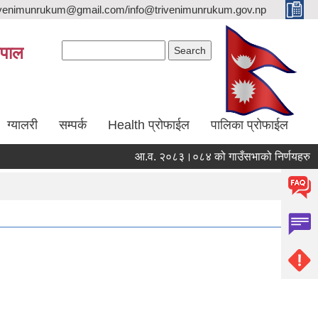
trivenimunrukum@gmail.com/info@trivenimunrukum.gov.np
Search form
Search
ेपाल
ग्यालरी
सम्पर्क
Health प्रोफाईल
पालिका प्रोफाईल
आ.व. २०८३।०८४ को गाउँसभाको निर्णयहरु
आ