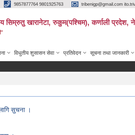
9857877764 9801925763
tribenigp@gmail.com ito.
य सिम्रुतु खारानेटा, रुकुम(पश्‍चिम), कर्णाली प्रदेश, न
ी"
जना
विधुतीय शुसासन सेवा
प्रतिवेदन
सूचना तथा जानकारी
 लागि सुचना ।
का लागि सुचना ।