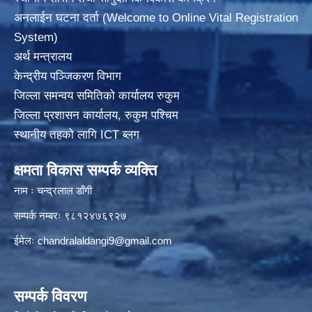
अनलाईन घटना दर्ता (Welcome to Online Vital Registration
System)
अर्थ मन्त्रालय
केन्द्रीय पञ्जिकरण विभाग
जिल्ला समन्वय समितिको कार्यालय रुकुम
जिल्ला प्रशासन कार्यालय, रुकुम पश्चिम
स्थानीय तहको लागि ICT ब्लग
क्षमता विकास सम्पर्क व्यक्ति
नाम ः चन्द्रलाल डाँगी
सम्पर्क नम्बरः ९८१२४७६९२७
ईमेलः
chandralaldangi9@gmail.com
सम्पर्क विवरण