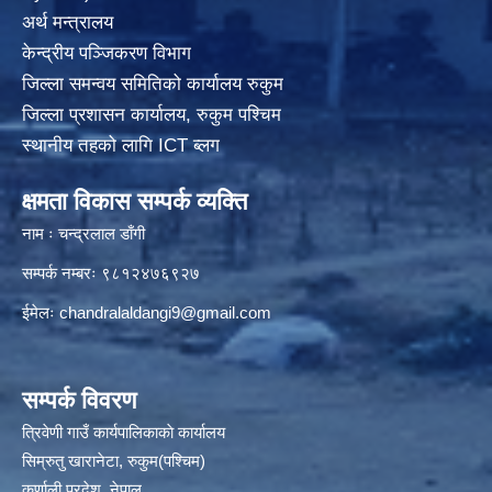
अर्थ मन्त्रालय
केन्द्रीय पञ्जिकरण विभाग
जिल्ला समन्वय समितिको कार्यालय रुकुम
जिल्ला प्रशासन कार्यालय, रुकुम पश्चिम
स्थानीय तहको लागि ICT ब्लग
क्षमता विकास सम्पर्क व्यक्ति
नाम ः चन्द्रलाल डाँगी
सम्पर्क नम्बरः ९८१२४७६९२७
ईमेलः
chandralaldangi9@gmail.com
सम्पर्क विवरण
त्रिवेणी गाउँ कार्यपालिकाकाे कार्यालय
सिम्रुतु खारानेटा, रुकुम(पश्‍चिम)
कर्णाली प्रदेश, नेपाल