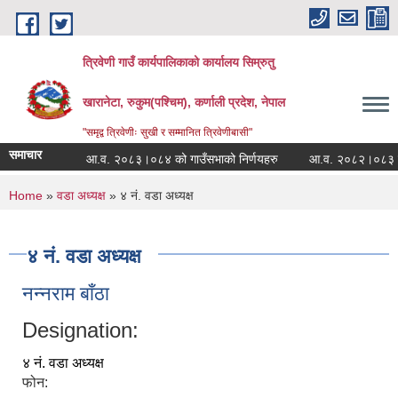
Skip to main content
त्रिवेणी गाउँ कार्यपालिकाको कार्यालय सिम्रुतु
खारानेटा, रुकुम(पश्‍चिम), कर्णाली प्रदेश, नेपाल
"समृद्व त्रिवेणीः सुखी र सम्मानित त्रिवेणीबासी"
समाचार
आ.व. २०८३।०८४ को गाउँसभाको निर्णयहरु
आ.व. २०८२।०८३ को गाउँ
You are here
Home
»
वडा अध्यक्ष
» ४ नं. वडा अध्यक्ष
४ नं. वडा अध्यक्ष
नन्‍नराम बाँठा
Designation:
४ नं. वडा अध्यक्ष
फोन: