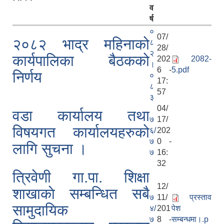
व
र्ष
०
07/
२०८२ भाद्र महिनाको
८
28/
२
कार्यपालिका बैठकको
202
2082-
।
6 -
5.pdf
निर्णय
०
17:
८
57
३
04/
वडा कार्यालय तथा
७
17/
विषयगत कार्यालयहरुको
६/
202
७
0 -
लागि सुचना ।
७
16:
32
त्रिवेणी गा.पा. शिक्षा
12/
शाखाकाे सम्बन्धित सबै
७
11/
प्रस्ताव
सामुदायिक
४/
201
पेश
७
8 -
सम्बन्धमा।.p