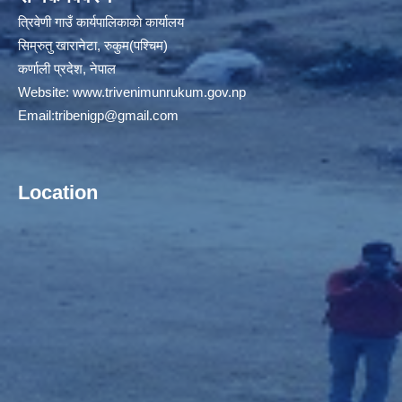
त्रिवेणी गाउँ कार्यपालिकाकाे कार्यालय
सिम्रुतु खारानेटा, रुकुम(पश्‍चिम)
कर्णाली प्रदेश, नेपाल
Website:
www.trivenimunrukum.gov.np
Email:
tribenigp@gmail.com
Location