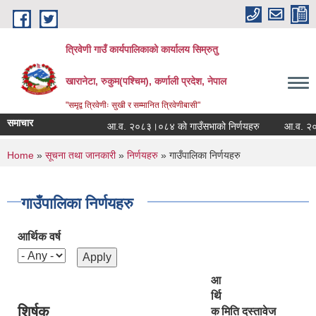
Skip to main content
त्रिवेणी गाउँ कार्यपालिकाको कार्यालय सिम्रुतु
खारानेटा, रुकुम(पश्‍चिम), कर्णाली प्रदेश, नेपाल
"समृद्व त्रिवेणीः सुखी र सम्मानित त्रिवेणीबासी"
समाचार
आ.व. २०८३।०८४ को गाउँसभाको निर्णयहरु
आ.व. २०८२।०८
You are here
Home
»
सूचना तथा जानकारी
»
निर्णयहरु
» गाउँपालिका निर्णयहरु
गाउँपालिका निर्णयहरु
आर्थिक वर्ष
आ
र्थि
शिर्षक
क
मिति
दस्तावेज