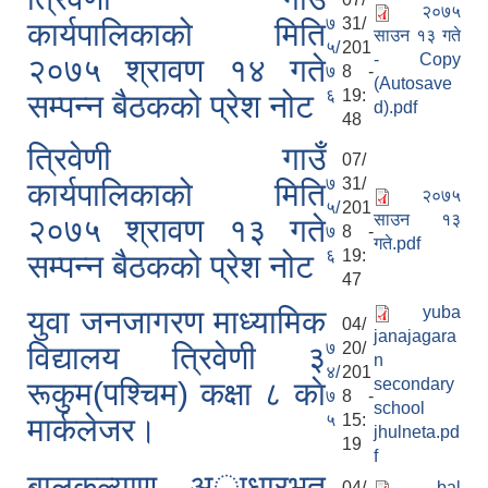
२०७५
७
31/
कार्यपालिकाको मिति
साउन १३ गते
५/
201
- Copy
२०७५ श्रावण १४ गते
७
8 -
(Autosave
६
19:
सम्पन्न बैठकको प्रेश नोट
d).pdf
48
त्रिवेणी गाउँ
07/
७
31/
कार्यपालिकाको मिति
२०७५
५/
201
साउन १३
२०७५ श्रावण १३ गते
७
8 -
गते.pdf
६
19:
सम्पन्न बैठकको प्रेश नोट
47
yuba
युवा जनजागरण माध्यामिक
04/
janajagara
७
20/
विद्यालय त्रिवेणी ३
n
४/
201
secondary
रूकुम(पश्चिम) कक्षा ८ काे
७
8 -
school
५
15:
मार्कलेजर।
jhulneta.pd
19
f
बालकल्याण अाधारभुत
04/
bal