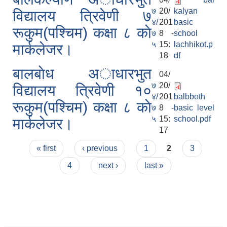
७
20/
kalyan
विद्यालय त्रिवेणी ७
४/
201
basic
रूकुम(पश्चिम) कक्षा ८ काे
७
8 -
school
५
15:
lachhikot.p
मार्कलेजर।
18
df
बालबाेध अाधारभुत
04/
७
20/
विद्यालय त्रिवेणी १०
४/
201
balbboth
रूकुम(पश्चिम) कक्षा ८ काे
७
8 -
basic level
५
15:
school.pdf
मार्कलेजर।
17
Pages
« first
‹ previous
1
2
3
4
next ›
last »