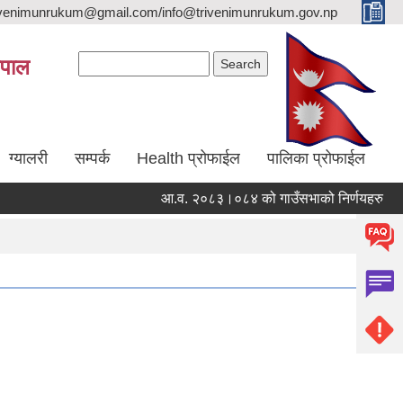
trivenimunrukum@gmail.com/info@trivenimunrukum.gov.np
Search form
Search
ेपाल
ग्यालरी
सम्पर्क
Health प्रोफाईल
पालिका प्रोफाईल
आ.व. २०८३।०८४ को गाउँसभाको निर्णयहरु
आ.व