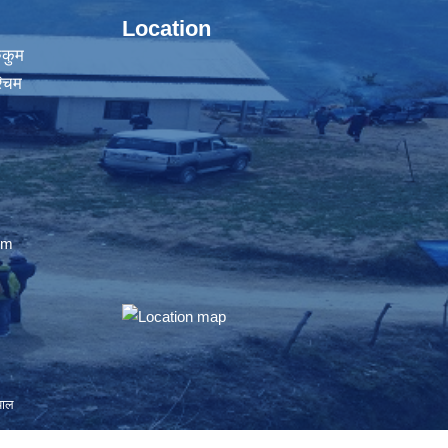
Location
ुकुम
्चिम
om
पाल