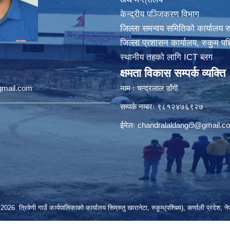
केन्द्रीय पञ्जिकरण विभाग
जिल्ला समन्वय समितिको कार्यालय र
जिल्ला प्रशासन कार्यालय, रुकुम पश
स्थानीय तहको लागि ICT ब्लग
क्षमता विकास सम्पर्क व्यक्ति
@gmail.com
नाम ः चन्द्रलाल डाँगी
सम्पर्क नम्बरः ९८१२४७६९२७
ईमेलः
chandralaldangi9@gmail.c
2026 त्रिवेणी गाउँ कार्यपालिकाको कार्यालय सिम्रुतु खारानेटा, रुकुम(पश्‍चिम), कर्णाली प्रदेश, ने