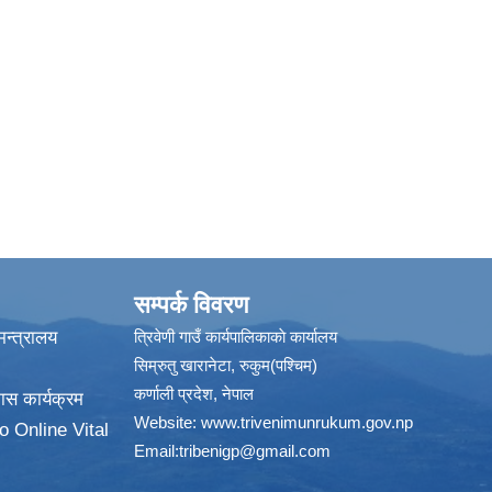
सम्पर्क विवरण
न्त्रालय
त्रिवेणी गाउँ कार्यपालिकाकाे कार्यालय
सिम्रुतु खारानेटा, रुकुम(पश्‍चिम)
कर्णाली प्रदेश, नेपाल
ास कार्यक्रम
Website:
www.trivenimunrukum.gov.np
o Online Vital
Email:
tribenigp@gmail.com